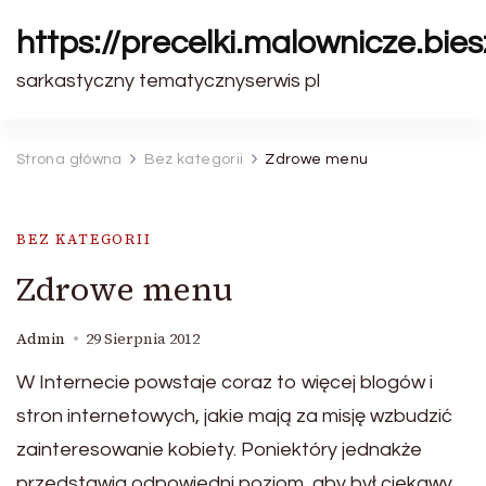
https://precelki.malownicze.bie
sarkastyczny tematycznyserwis pl
Strona główna
Bez kategorii
Zdrowe menu
BEZ KATEGORII
Zdrowe menu
Admin
29 Sierpnia 2012
W Internecie powstaje coraz to więcej blogów i
stron internetowych, jakie mają za misję wzbudzić
zainteresowanie kobiety. Poniektóry jednakże
przedstawia odpowiedni poziom, aby był ciekawy.