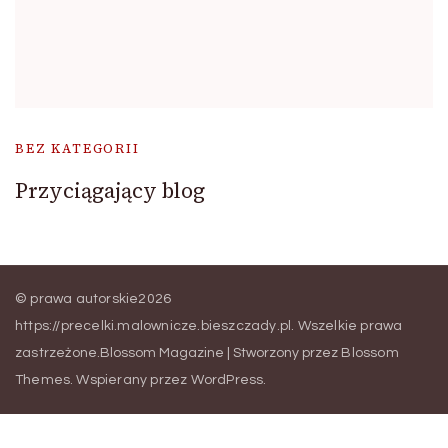
BEZ KATEGORII
Przyciągający blog
© prawa autorskie2026
https://precelki.malownicze.bieszczady.pl
. Wszelkie prawa
zastrzeżone.
Blossom Magazine | Stworzony przez
Blossom
Themes
.
Wspierany przez
WordPress
.