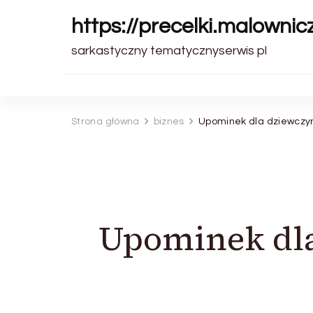
https://precelki.malownic
sarkastyczny tematycznyserwis pl
Strona główna
biznes
Upominek dla dziewczyny
Upominek dla