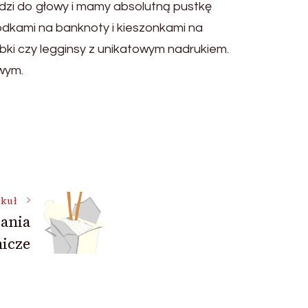
odzi do głowy i mamy absolutną pustkę
ródkami na banknoty i kieszonkami na
ebki czy legginsy z unikatowym nadrukiem.
owym.
ykuł
ania
nicze