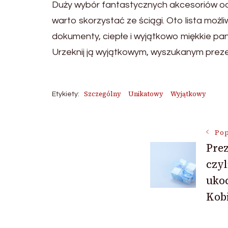
Duży wybór fantastycznych akcesoriów ods
warto skorzystać ze ściągi. Oto lista moż
dokumenty, ciepłe i wyjątkowo miękkie pant
Urzeknij ją wyjątkowym, wyszukanym preze
Szczególny
Unikatowy
Wyjątkowy
Etykiety:
Nawigac
Pop
Prez
czyl
wpisu
ukoc
Kobi