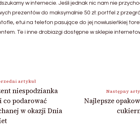
zukamy w internecie. Jeśli jednak nic nam nie przych
liwych prezentów do maksymalnie 50 zł: portfel z przeg
ofle, etui na telefon pasujące do jej nowiusieńkiej tor
ntem. Te i inne drobiazgi dostępne w sklepie internet
ja
rzedni artykuł
ent niespodzianka
Następny art
i co podarować
Najlepsze opakow
hanej w okazji Dnia
cukier
et