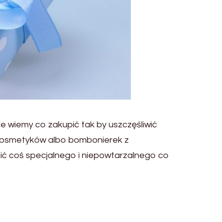
nie wiemy co zakupić tak by uszczęśliwić
kosmetyków albo bombonierek z
ić coś specjalnego i niepowtarzalnego co