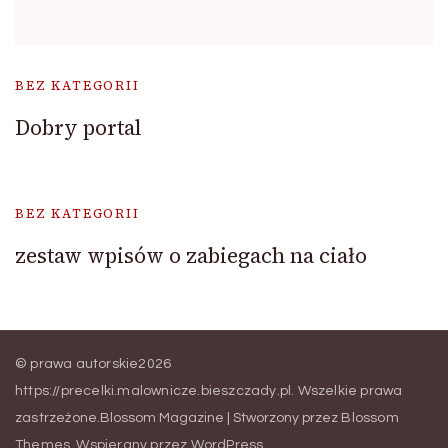
BEZ KATEGORII
Dobry portal
BEZ KATEGORII
zestaw wpisów o zabiegach na ciało
© prawa autorskie2026
https://precelki.malownicze.bieszczady.pl
. Wszelkie prawa
zastrzeżone.
Blossom Magazine | Stworzony przez
Blossom
Themes
.
Wspierany przez
WordPress
.