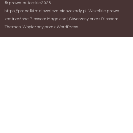
© prawa autorskie2026
https://precelki.malownicze.bieszczady.pl
. Wszelkie prawa
zastrzeżone.
Blossom Magazine | Stworzony przez
Blossom
Themes
.
Wspierany przez
WordPress
.