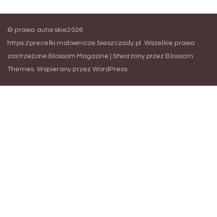
© prawa autorskie2026
https://precelki.malownicze.bieszczady.pl
. Wszelkie prawa
zastrzeżone.
Blossom Magazine | Stworzony przez
Blossom
Themes
.
Wspierany przez
WordPress
.