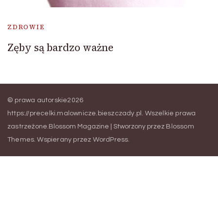
ZDROWIE
Zęby są bardzo ważne
© prawa autorskie2026
https://precelki.malownicze.bieszczady.pl
. Wszelkie prawa
zastrzeżone.
Blossom Magazine | Stworzony przez
Blossom
Themes
.
Wspierany przez
WordPress
.