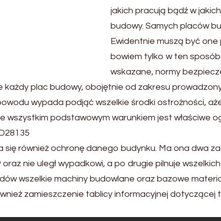
jakich pracują bądź w jakic
budowy. Samych placów bud
Ewidentnie muszą być one 
bowiem tylko w ten sposób 
wskazane, normy bezpiecze
e każdy plac budowy, obojętnie od zakresu prowadzony
owodu wypada podjąć wszelkie środki ostrożności, aż
de wszystkim podstawowym warunkiem jest właściwe o
 D28135
 się również ochronę danego budynku. Ma ona dwa zadan
oraz nie uległ wypadkowi, a po drugie pilnuje wszelki
udów wszelkie machiny budowlane oraz bazowe materia
wnież zamieszczenie tablicy informacyjnej dotyczącej t