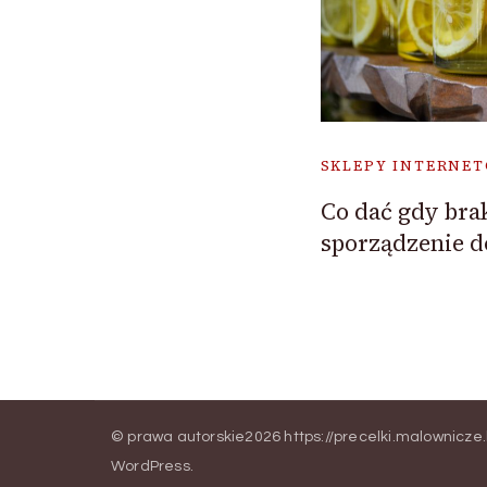
SKLEPY INTERNE
Co dać gdy bra
sporządzenie d
© prawa autorskie2026
https://precelki.malownicze
WordPress
.