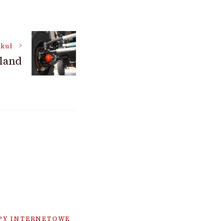
ykuł
oland
PY INTERNETOWE