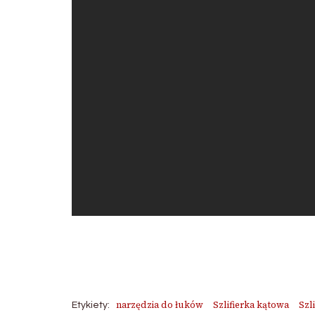
narzędzia do łuków
Szlifierka kątowa
Szl
Etykiety: