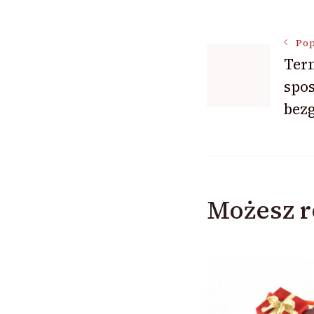
Nawigac
Pop
Term
spos
wpisu
bez
Możesz r