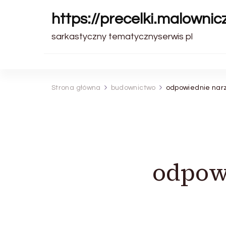
https://precelki.malownic
sarkastyczny tematycznyserwis pl
Strona główna
budownictwo
odpowiednie narz
odpow