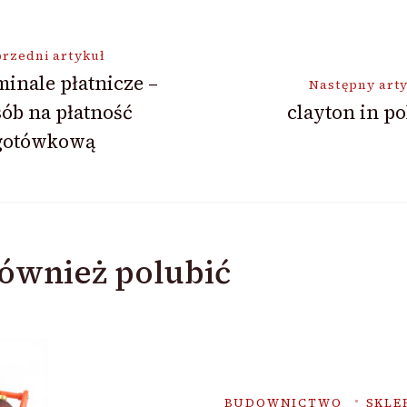
ja
rzedni artykuł
inale płatnicze –
Następny art
ób na płatność
clayton in p
gotówkową
ównież polubić
BUDOWNICTWO
SKLE