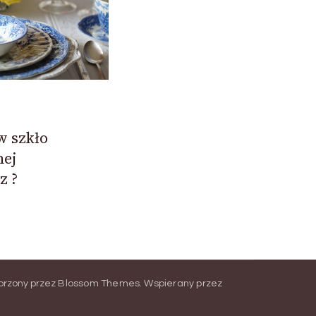
w szkło
nej
z ?
orzony przez
Blossom Themes
.
Wspierany przez