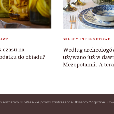
TOWE
SKLEPY INTERNETOWE
k czasu na
Według archeologó
odatku do obiadu?
używano już w daw
Mezopotamii. A tera
.bieszczady.pl
. Wszelkie prawa zastrzeżone.
Blossom Magazine | Stw