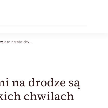
hwilach należałoby…
i na drodze są
kich chwilach