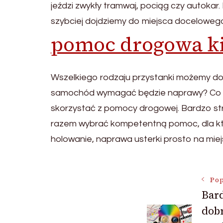
jeździ zwykły tramwaj, pociąg czy autok
szybciej dojdziemy do miejsca docelowego
pomoc drogowa ki
Wszelkiego rodzaju przystanki możemy do
samochód wymagać będzie naprawy? Co zro
skorzystać z pomocy drogowej. Bardzo str
razem wybrać kompetentną pomoc, dla któ
holowanie, naprawa usterki prosto na miej
Nawigac
Pop
Bard
dobr
wpisu