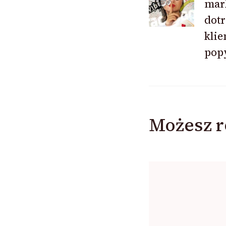
mar
dotr
klie
popy
Możesz r