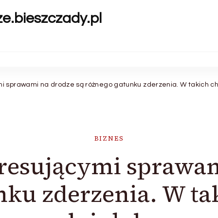
ze.bieszczady.pl
i sprawami na drodze są różnego gatunku zderzenia. W takich c
BIZNES
resującymi sprawam
nku zderzenia. W ta