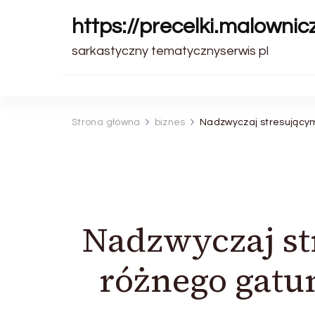
https://precelki.malownic
sarkastyczny tematycznyserwis pl
Strona główna
biznes
Nadzwyczaj stresującym
Nadzwyczaj st
różnego gatu