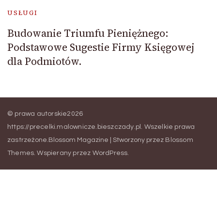
USŁUGI
Budowanie Triumfu Pieniężnego:
Podstawowe Sugestie Firmy Księgowej
dla Podmiotów.
© prawa autorskie2026
https://precelki.malownicze.bieszczady.pl
. Wszelkie prawa
zastrzeżone.
Blossom Magazine | Stworzony przez
Blossom
Themes
.
Wspierany przez
WordPress
.