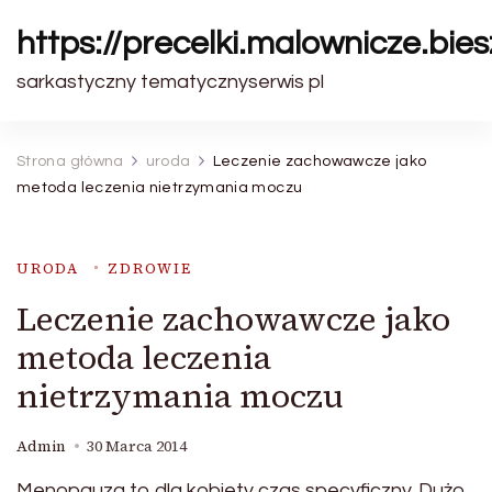
https://precelki.malownicze.bie
sarkastyczny tematycznyserwis pl
Strona główna
uroda
Leczenie zachowawcze jako
metoda leczenia nietrzymania moczu
URODA
ZDROWIE
Leczenie zachowawcze jako
metoda leczenia
nietrzymania moczu
Admin
30 Marca 2014
Menopauza to dla kobiety czas specyficzny. Dużo