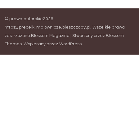
© prawa autorskie2026
https://precelki.malownicze.bieszczady.pl
. Wszelkie prawa
zastrzeżone.
Blossom Magazine | Stworzony przez
Blossom
Themes
.
Wspierany przez
WordPress
.