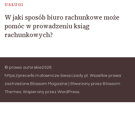
USŁUGI
W jaki sposób biuro rachunkowe może
pomóc w prowadzeniu ksiąg
rachunkowych?
© prawa autorskie2026
https://precelki.malownicze.bieszczady.pl
. Wszelkie prawa
zastrzeżone.
Blossom Magazine | Stworzony przez
Blossom
Themes
.
Wspierany przez
WordPress
.