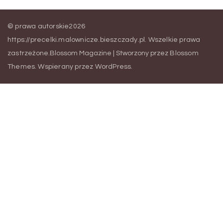
© prawa autorskie2026
https://precelki.malownicze.bieszczady.pl
. Wszelkie prawa
zastrzeżone.
Blossom Magazine | Stworzony przez
Blossom
Themes
.
Wspierany przez
WordPress
.