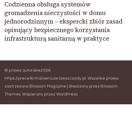
Codzienna obsługa systemów
gromadzenia nieczystości w domu
jednorodzinnym – ekspercki zbiór zasad
opisujący bezpiecznego korzystania
infrastrukturą sanitarną w praktyce
© prawa autorskie2026
https://precelki.malownicze.bieszczady.pl
. Wszelkie prawa
zastrzeżone.
Blossom Magazine | Stworzony przez
Blossom
Themes
.
Wspierany przez
WordPress
.