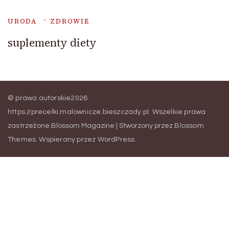
URODA
ZDROWIE
suplementy diety
© prawa autorskie2026
https://precelki.malownicze.bieszczady.pl
. Wszelkie prawa
zastrzeżone.
Blossom Magazine | Stworzony przez
Blossom
Themes
.
Wspierany przez
WordPress
.