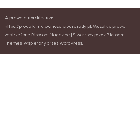
© prawa autorskie2026
https://precelki.malownicze.bieszczady.pl
. Wszelkie prawa
zastrzeżone.
Blossom Magazine | Stworzony przez
Blossom
Themes
.
Wspierany przez
WordPress
.