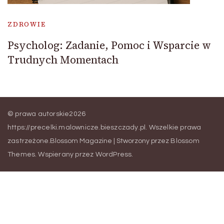
ZDROWIE
Psycholog: Zadanie, Pomoc i Wsparcie w
Trudnych Momentach
© prawa autorskie2026
https://precelki.malownicze.bieszczady.pl
. Wszelkie prawa
zastrzeżone.
Blossom Magazine | Stworzony przez
Blossom
Themes
.
Wspierany przez
WordPress
.