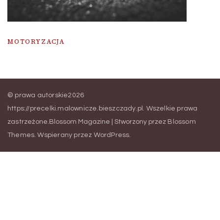
MOTORYZACJA
© prawa autorskie2026
https://precelki.malownicze.bieszczady.pl
. Wszelkie prawa
zastrzeżone.
Blossom Magazine | Stworzony przez
Blossom
Themes
.
Wspierany przez
WordPress
.