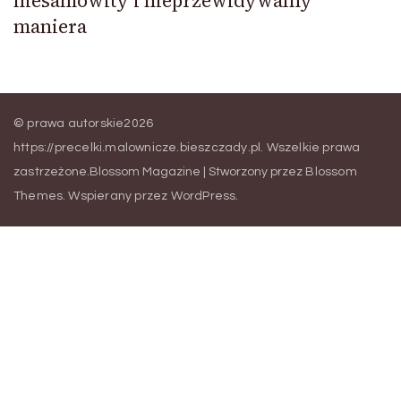
niesamowity i nieprzewidywalny
maniera
© prawa autorskie2026
https://precelki.malownicze.bieszczady.pl
. Wszelkie prawa
zastrzeżone.
Blossom Magazine | Stworzony przez
Blossom
Themes
.
Wspierany przez
WordPress
.