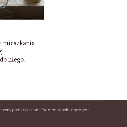
e mieszkania
j
do niego.
orzony przez
Blossom Themes
.
Wspierany przez