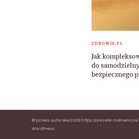
ZDROWIE.PL
Jak komplekso
do samodzielny
bezpiecznego 
© prawa autorskie2026
https://precelki.malownicze
WordPress
.