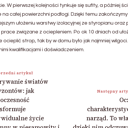
 W pierwszej kolejności tynkuje się sufity, a później ś
 na całej powierzchni podłogi. Dzięki temu zakończym
szym ułożeniu warstwy izolacyjnej ze styropianu oraz pr
 prace związane z ociepleniem. Po ok 10 dniach od uło
ocieplić strop, tak by w domu było jak najmniej wilgoc
mi kwalifikacjami i doświadczeniem.
ja
rzedni artykuł
rywanie światów
zontów: jak
Następny art
oczesność
Oc
nsformuje
charakterysty
ywidualne życie
narząd. To wł
enny w niesamowity i
dzięki nim odczuw