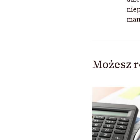
nie
man
Możesz r