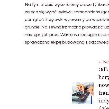
Na tym etapie wykonujemy prace tynkarskie.
zaleca się wylać wylewki samopoziomujące
pamiętać iż wylewki wylewamy po wcześniej
gruncie. Na zewnątrz można prowadzić już
następnych prac. Warto w niedługim czasie 
sprawdzoną ekipę budowlaną z odpowiedni
Nawigac
Pop
Odk
hory
wpisu
now
tra
ind
dzi