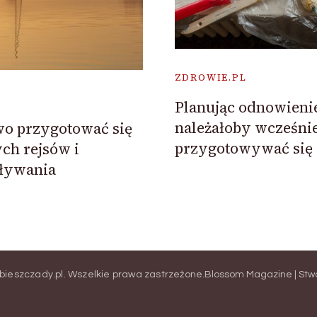
ZDROWIE.PL
Planując odnowieni
należałoby wcześnie
wo przygotować się
przygotowywać się 
ch rejsów i
pływania
.bieszczady.pl
. Wszelkie prawa zastrzeżone.
Blossom Magazine | Stw