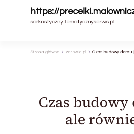
https://precelki.malownic
sarkastyczny tematycznyserwis pl
Strona główna
zdrowie.pl
Czas budowy domu je
Czas budowy d
ale równi