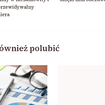
przewidywalny
iera
ównież polubić