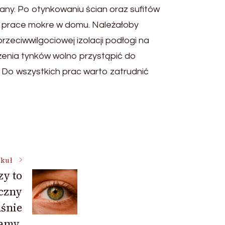
ciany. Po otynkowaniu ścian oraz sufitów
y prace mokre w domu. Należałoby
zeciwwilgociowej izolacji podłogi na
żenia tynków wolno przystąpić do
i. Do wszystkich prac warto zatrudnić
ykuł
zy to
czny
aśnie
amy.