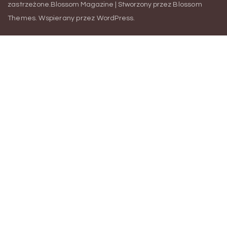
zastrzeżone.
Blossom Magazine | Stworzony przez
Blossom
Themes
.
Wspierany przez
WordPress
.